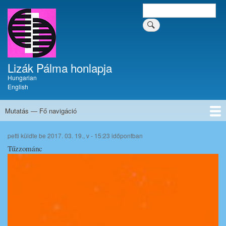
Ugrás
Keresés
Keresés a tartalomban
a
a
tartalomban
tartalomra
Lizák Pálma honlapja
Hungarian
English
Mutatás — Fő navigáció
Fő
navigáció
Címlap
Krónika
Művészi pályafutás
Festmények
Tűzzománcok
Írások
Dokumentumok
Kapcsolat
petti
küldte be
2017. 03. 19., v - 15:23
időpontban
Tűzzománc