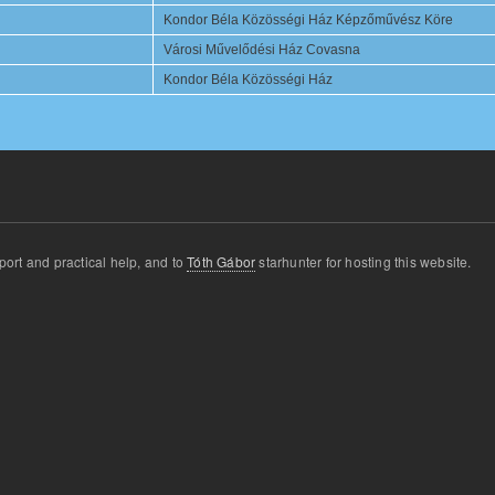
Kondor Béla Közösségi Ház Képzőművész Köre
Városi Művelődési Ház Covasna
Kondor Béla Közösségi Ház
port and
practical
help
,
and
to
Tóth Gábor
star
hunter for
hosting this website
.