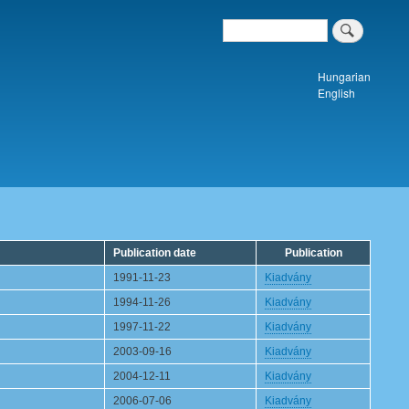
Search
Keresés a tartalomban
Hungarian
English
Publication date
Publication
1991-11-23
Kiadvány
1994-11-26
Kiadvány
1997-11-22
Kiadvány
2003-09-16
Kiadvány
2004-12-11
Kiadvány
2006-07-06
Kiadvány