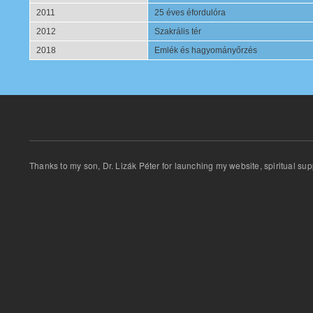
2011
25 éves éfordulóra
2012
Szakrális tér
2018
Emlék és hagyományőrzés
Thanks
to my son
,
Dr.
Lizák
Péter for
launching
my website
,
spiritual
sup