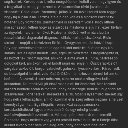
segítsenek. Keveset evett, néha morgolódnom kellett vele, hogy igyon és
a bogyókat sem nagyon szerette. A hasmenése rövid javulás után
visszatért. Sokat aludt. Vasárnap, július 31-én azzal keltett kora reggel,
hogy fáj a jobb lába. Térdtől lefelé hideg volt és a sípcsont közepétől
hófehér. Egy trombózis. Bármennyire is szerettem volna, hogy otthon
maradhasson, féltem hogy az elzáródás máshová is eljuthat, ezért hívtam
az ügyelet, majd a mentőket. Közben a tüdőből vett minta alapján
rosszindulatú daganatot diagnosztizáltak, mellette cisztákkal. Élete
utolsó 11 napját a kórházban töltötte. Gyógyszereket és infúziót kapott.
Egy nap kivételével minden látogatási időt mellette töltöttem egy kis
sámlin ülve az ágya mellett. Klári, egyik művésztársa is meglátogatta őt,
és hozott neki finomságokat, amikből eleinte evett is. Puha, nedvesebb
dolgokat kért, amit könnyel el tudott rágni és lenyelni. Őszibarackbefőtt,
sárgabarackbefőtt, burgonyakrokett, galuska. Ilyesmiket kért. Fáradt volt,
de beszélgetni lehetett vele. Csütörtökön már nehezen ébredt fel amikor
beértem. A szavakat csak nehezen, sokszor csak szótagolva tudta
kimondani. De rendkívül jól elszórakoztatott történeteivel. Már korábbi
kórházi bentléte során is mondta, hogy ha mozogni nem is tud, gondolatai
szárnyalnak. Történeteket, meséket talált ki. Most is ilyesmikről mesélt úgy,
hogy néha felkacagtam, amitől azonnal el is szégyeltem magam a helyzet
komolysága miatt. Egy illegális nemzetközi csupaszmacska
kereskedőhálózat ügyetlenkedéseiről és egy mindig lebukó
autótolvajbandáról számolt be. Másnap, pénteken már nem mesélt.
Érzékelte, hogy mellette vagyok és próbált beszélni is de a tüdeje által
kilehet levegő már nem volt elég arra, hogy gondolatait hallható