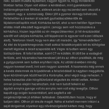
neki. Sosem mutatta fájdalmait, nagyon figyelt rá, hogy mindenkitől
titokban tartsa. Olyan volt ebben a kérdésben, mint gyerekkorom
indiánregényeinek főhősei, akiknek arcán egy rezzenést sem okozott a
fájdalom vagy a szomorúság. Ekkor jött a gyomor és/vagy bélvérzés.
Feltehetően az éveken át szedett gyulladáscsökkentők és
fájdalomcsillapítók miatt. Kórházba került, ahol a nem kellően figyelmes
ellátás miatt elkezdett legyengülni. (amúgy sem volt hozzászokva a
kórházhoz, hiszen legutóbb az én megszülésemkor, jó fél évszázaddal
ezelőtt volt utoljára kórházba, sőt táppénzen is egyszer volt ezen időszak
alatt). Telefonon hívott, hogy nem akar ott maradni, így "kimenekítettem".
Az étel és folyadékmegvonás miatt sokkal fáradékonyabb lett és köhögése
mellett légzése is kicsit szaporább lett. Végre rá tudtam venni egy
tüdőszűrésre. Itt foltot találtak, ezért CT-re küldték. Itt ütött be a vastagbél
fertőzés, ami folyamatos hasmenéssel járt és az otthon praktikák, de még
a gyógyszerek sem tudtak enyhíteni rajta. Az utóbbi években mindig
nagyon keveset evett, inni sem nagyon szeretett. A hasmenés még ennek
a kevés élelemnek és folyadéknak a felszívódását is nagyban meggátolta.
Ilyen körülmények között került a Korányiba, ahol végül nagy nehezen, 1
hetes halasztás után hörgőtükrözést végeztek és mintát vettek. Amikor
onnan június elején hazahoztam, már nem tudott felkelni az
ágyból annyira gyenge volt és annyira nem volt elég levegője. Otthon
kapott egy oxigén koncentrátort, ami segített a vér
oxigénszintjének jó értéken tartásával. Odaköltöztem hozzá, hogy el
tudjam látni. Otthon jól érezte magát. Néha el kellett mennem intézni a
saját dolgaimat, olyankor egy nővérszolgálatot kértem meg, hogy