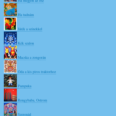
Ha megjön az ősz
Ha tudnám
Játék a színekkel
Kék szalon
Macska a zongorán
Óda a kis piros traktorhoz
Pampuka
Rongybaba, Ostrom
Szerenád