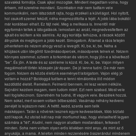
szavakká formálja. Csak ajkai mozogtak. Mindent megadtam volna, hogy
értsem, mit szeretne mondani. Szombaton már nem tudtam vele
kommunikálni, nem látszódott rajta, hogy érzékeli a külvilágot. Hol nyitott,
hol csukott szemel feküdt, néha megmozdította a fejét. A jobb lába bokától
már korábban elhalt. Ez fájt neki. Meg a mellkasa is. Innentől már
egyformán teltek a látogatások. lemostam az arcát, megnedvesítettem az
ajkait és leültem a kis sámlira. Az ágy korlátja felhúzva, a rácsok között
átnyúlok és megfogom a jobb kezét. Simogatom. Államat a rács tetején
pihentetem és nézem ahogy veszi a levegőt. Ki, be, ki, be. Néha a
kifújások után idegőrlő tizedmásodpercek, másodperek telnek el. Nézem
könnyes szemmel, szívem a torkomban és várom, hogy jön-e a következő
"be". És jön. A teste és az szelleme is küzd. Ki, be, ki, be. Vajon milyen
megálmodott történ közepén jár éppen. De jó lenne tudni. De már nem
fogom. Nézem és közös életünk eseményeit latolgatom. Vajon elég jó
voltam-e hozzá? Boldoggá tudtam-e tenni rémálomba illő módon
kezdődőd életét. Remélem. Felmerül bennem, mi lesz velem nélküle.
Sajnálni kezdem magam, nem tudom miért. Ezt nem szabad. Most vele
kell foglalkoznom. Szeretném ha tudná, itt vagyok vele. Beszélek hozzá.
Nem sokat, mert sosem voltam bőbeszédű. Vasárnap néhány kedvenc
zenéjét is lejászom neki. A hétfő, kedd, szerda sem telik
másképpen. Talán a nővérek lesznek egyre kedvesebbek, több bíztató
szót kapok. Az utolsó két nap már morfiumot kap, hogy elviselhető legyen
számára a "lét". Aludni, nem nagyon aludtam mostanában, felkavart
minden. Soha nem voltam olyan erős lélekben mint anyu, és mint az ő
anyukája, a mama. A telefon minden rezzenésére összerándul mindenem