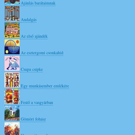
Ajánlás barátaimnak
Andalgás
Az első ajándék
Az esztergomi csonkahíd
Csupa csipke
Egy munkásember emlékére
Festő a vasgyárban
Gömöri fohász