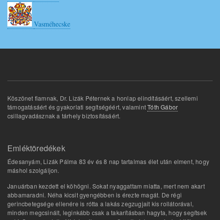
Vasméhecske
Köszönet fiamnak, Dr. Lizák Péternek a honlap elindításáért, szellemi
támogatásáért és gyakorlati segítségéért, valamint
Tóth Gábor
csillagvadásznak a tárhely biztosításáért.
Emléktöredékek
Édesanyám, Lizák Pálma 83 év és 8 nap tartalmas élet után elment, hogy
máshol szolgáljon.
Januárban kezdett el köhögni. Sokat nyaggattam miatta, mert nem akart
abbamaradni. Néha kicsit gyengébben is érezte magát. De régi
gerincbetegsége ellenére is rótta a lakás zegzugjait kis rollátorával,
minden megcsinált, leginkább csak a takarításban hagyta, hogy segítsek