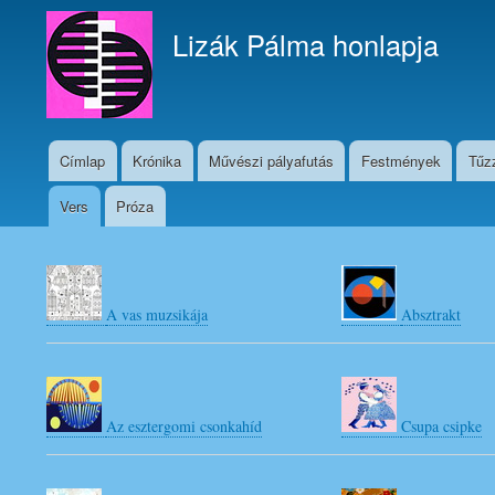
Lizák Pálma honlapja
Címlap
Krónika
Művészi pályafutás
Festmények
Tűz
Fő
navigáció
Vers
Próza
Irodalom
almenü
A vas muzsikája
Absztrakt
Az esztergomi csonkahíd
Csupa csipke