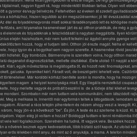
 fájdalmait, nagyon figyelt rá, hogy mindenkitől titokban tartsa. Olyan volt eb
tt a gyomor és/vagy bélvérzés. Feltehetően az éveken át szedett gyulladáscsökk
kva a kórházhoz, hiszen legutóbb az én megszülésemkor, jó fél évszázaddal ezelő
". Az étel és folyadékmegvonás miatt sokkal fáradékonyabb lett és köhögése mellet
stagbél fertőzés, ami folyamatos hasmenéssel járt és az otthon praktikák, de még a
 élelemnek és folyadéknak a felszívódását is nagyban meggátolta. Ilyen körülm
únius elején hazahoztam, már nem tudott felkelni az ágyból annyira gyenge volt
 Odaköltöztem hozzá, hogy el tudjam látni. Otthon jól érezte magát. Néha el kell
le, hogy igyon és a bogyókat sem nagyon szerette. A hasmenése rövid javulás ut
zepétől hófehér. Egy trombózis. Bármennyire is szerettem volna, hogy otthon mara
tú daganatot diagnosztizáltak, mellette cisztákkal. Élete utolsó 11 napját a kór
lett. Klári, egyik művésztársa is meglátogatta őt, és hozott neki finomságokat, am
rokett, galuska. Ilyesmiket kért. Fáradt volt, de beszélgetni lehetett vele. Csüt
tt történeteivel. Már korábbi kórházi bentléte során is mondta, hogy ha mozogni 
s szégyeltem magam a helyzet komolysága miatt. Egy illegális nemzetközi csupa
te, hogy mellette vagyok és próbált beszélni is de a tüdeje által kilehet leveg
 mondani. Szombaton már nem tudtam vele kommunikálni, nem látszódott rajta, ho
neki. Meg a mellkasa is. Innentől már egyformán teltek a látogatások. lemostam az
imogatom. Államat a rács tetején pihentetem és nézem ahogy veszi a levegőt. Ki,
om, hogy jön-e a következő "be". És jön. A teste és az szelleme is küzd. Ki, b
olgatom. Vajon elég jó voltam-e hozzá? Boldoggá tudtam-e tenni rémálomba il
t vele kell foglalkoznom. Szeretném ha tudná, itt vagyok vele. Beszélek hoz
lán a nővérek lesznek egyre kedvesebbek, több bíztató szót kapok. Az utolsó két
yan erős lélekben mint anyu, és mint az ő anyukája, a mama. A telefon minde