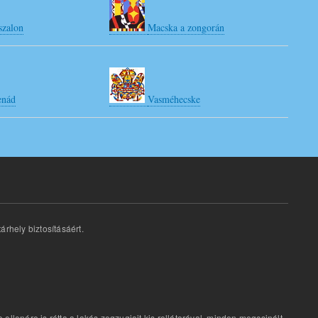
szalon
Macska a zongorán
enád
Vasméhecske
árhely biztosításáért.
lenére is rótta a lakás zegzugjait kis rollátorával, minden megcsinált,