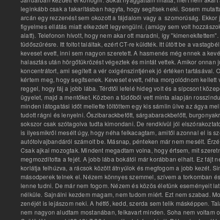
leginkább csak a takarításban hagyta, hogy segítsek neki. Sosem mutatta
arcán egy rezzenést sem okozott a fájdalom vagy a szomorúság. Ekkor jö
figyelmes ellátás miatt elkezdett legyengülni. (amúgy sem volt hozzászo
alatt). Telefonon hívott, hogy nem akar ott maradni, így "kimenekítettem
tüdőszűrésre. Itt foltot találtak, ezért CT-re küldték. Itt ütött be a va
keveset evett, inni sem nagyon szeretett. A hasmenés még ennek a kevés
halasztás után hörgőtükrözést végeztek és mintát vettek. Amikor onnan j
koncentrátort, ami segített a vér oxigénszintjének jó értéken tartásával.
kértem meg, hogy segítsenek. Keveset evett, néha morgolódnom kellett ve
reggel, hogy fáj a jobb lába. Térdtől lefelé hideg volt és a sípcsont kö
ügyelet, majd a mentőket. Közben a tüdőből vett minta alapján rosszindula
minden látogatási időt mellette töltöttem egy kis sámlin ülve az ágya mel
tudott rágni és lenyelni. Őszibarackbefőtt, sárgabarackbefőtt, burgonyak
sokszor csak szótagolva tudta kimondani. De rendkívül jól elszórakoztato
is ilyesmikről mesélt úgy, hogy néha felkacagtam, amitől azonnal el i
autótolvajbandáról számolt be. Másnap, pénteken már nem mesélt. Érzékel
Csak ajkai mozogtak. Mindent megadtam volna, hogy értsem, mit szeretne
megmozdította a fejét. A jobb lába bokától már korábban elhalt. Ez fájt 
korlátja felhúzva, a rácsok között átnyúlok és megfogom a jobb kezét. S
másodperek telnek el. Nézem könnyes szemmel, szívem a torkomban és vár
lenne tudni. De már nem fogom. Nézem és közös életünk eseményeit lat
nélküle. Sajnálni kezdem magam, nem tudom miért. Ezt nem szabad. Mos
zenéjét is lejászom neki. A hétfő, kedd, szerda sem telik másképpen. Ta
nem nagyon aludtam mostanában, felkavart minden. Soha nem voltam ol