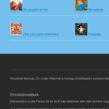
Ha megjön az ősz
Ha tudnám
Óda a kis piros traktorhoz
Pampuka
Köszönet fiamnak, Dr. Lizák Péternek a honlap elindításáért, szellemi tá
Emléktöredékek
Édesanyám, Lizák Pálma 83 év és 8 nap tartalmas élet után elment, hog
Januárban kezdett el köhögni. Sokat nyaggattam miatta, mert nem akart a