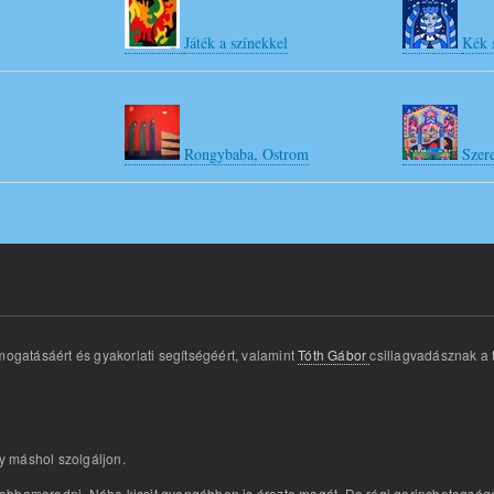
Játék a színekkel
Kék 
Rongybaba, Ostrom
Szer
mogatásáért és gyakorlati segítségéért, valamint
Tóth Gábor
csillagvadásznak a t
y máshol szolgáljon.
bbamaradni. Néha kicsit gyengébben is érezte magát. De régi gerincbetegsége el