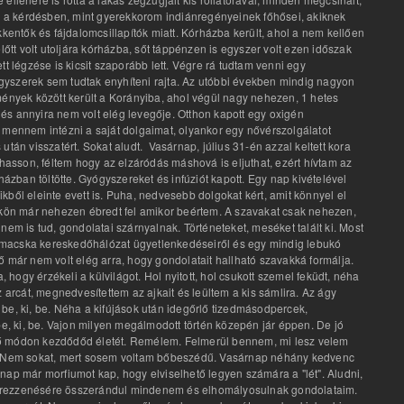
ben a kérdésben, mint gyerekkorom indiánregényeinek főhősei, akiknek
entők és fájdalomcsillapítók miatt. Kórházba került, ahol a nem kellően
tt volt utoljára kórházba, sőt táppénzen is egyszer volt ezen időszak
t légzése is kicsit szaporább lett. Végre rá tudtam venni egy
 gyógyszerek sem tudtak enyhíteni rajta. Az utóbbi években mindig nagyon
ények között került a Korányiba, ahol végül nagy nehezen, 1 hetes
 és annyira nem volt elég levegője. Otthon kapott egy oxigén
ett mennem intézni a saját dolgaimat, olyankor egy nővérszolgálatot
án visszatért. Sokat aludt. Vasárnap, július 31-én azzal keltett kora
dhasson, féltem hogy az elzáródás máshová is eljuthat, ezért hívtam az
házban töltötte. Gyógyszereket és infúziót kapott. Egy nap kivételével
ikből eleinte evett is. Puha, nedvesebb dolgokat kért, amit könnyel el
örtökön már nehezen ébredt fel amikor beértem. A szavakat csak nehezen,
nem is tud, gondolatai szárnyalnak. Történeteket, meséket talált ki. Most
szmacska kereskedőhálózat ügyetlenkedéseiről és egy mindig lebukó
ő már nem volt elég arra, hogy gondolatait hallható szavakká formálja.
gy érzékeli a külvilágot. Hol nyitott, hol csukott szemel feküdt, néha
 arcát, megnedvesítettem az ajkait és leültem a kis sámlira. Az ágy
 be, ki, be. Néha a kifújások után idegőrlő tizedmásodpercek,
e, ki, be. Vajon milyen megálmodott történ közepén jár éppen. De jó
lő módon kezdődőd életét. Remélem. Felmerül bennem, mi lesz velem
zá. Nem sokat, mert sosem voltam bőbeszédű. Vasárnap néhány kedvenc
 nap már morfiumot kap, hogy elviselhető legyen számára a "lét". Aludni,
n rezzenésére összerándul mindenem és elhomályosulnak gondolataim.