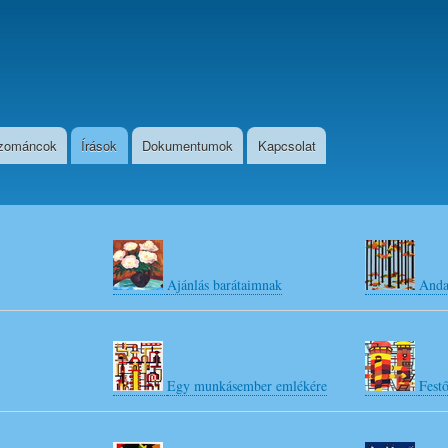
Ugrás
a
tartalomra
zománcok
Írások
Dokumentumok
Kapcsolat
Ajánlás barátaimnak
Anda
Egy munkásember emlékére
Fest