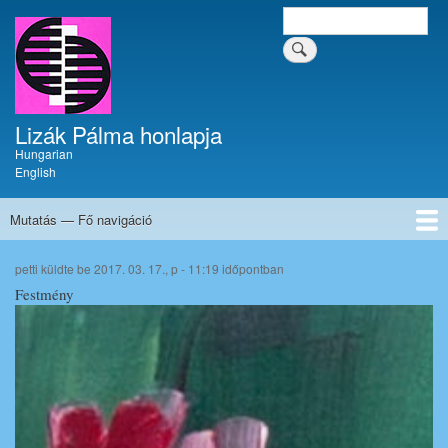
Ugrás
Keresés
Keresés a tartalomban
a
a
tartalomban
tartalomra
Lizák Pálma honlapja
Hungarian
English
Mutatás — Fő navigáció
Fő
navigáció
Címlap
Krónika
Művészi pályafutás
Festmények
Tűzzománcok
Írások
Dokumentumok
Kapcsolat
petti
küldte be
2017. 03. 17., p - 11:19
időpontban
Festmény