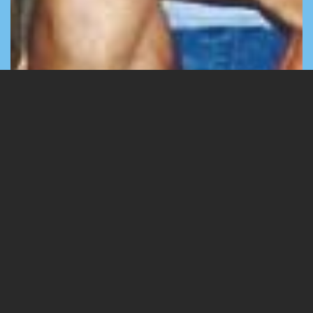
A táborban készült képek
1 Images
VIEW GALLERY