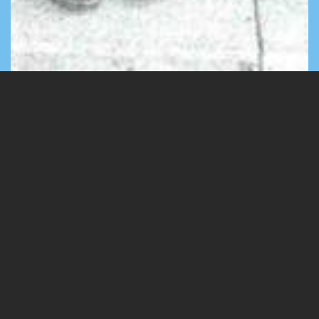
A táborban készült képek
2 Images
VIEW GALLERY