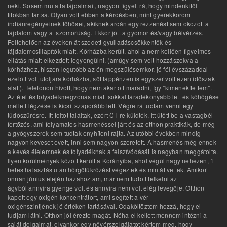
neki. Sosem mutatta fájdalmait, nagyon figyelt rá, hogy mindenkitől
titokban tartsa. Olyan volt ebben a kérdésben, mint gyerekkorom
indiánregényeinek főhősei, akiknek arcán egy rezzenést sem okozott a
fájdalom vagy a szomorúság. Ekkor jött a gyomor és/vagy bélvérzés.
Feltehetően az éveken át szedett gyulladáscsökkentők és
fájdalomcsillapítók miatt. Kórházba került, ahol a nem kellően figyelmes
ellátás miatt elkezdett legyengülni. (amúgy sem volt hozzászokva a
kórházhoz, hiszen legutóbb az én megszülésemkor, jó fél évszázaddal
ezelőtt volt utoljára kórházba, sőt táppénzen is egyszer volt ezen időszak
alatt). Telefonon hívott, hogy nem akar ott maradni, így "kimenekítettem".
Az étel és folyadékmegvonás miatt sokkal fáradékonyabb lett és köhögése
mellett légzése is kicsit szaporább lett. Végre rá tudtam venni egy
tüdőszűrésre. Itt foltot találtak, ezért CT-re küldték. Itt ütött be a vastagbél
fertőzés, ami folyamatos hasmenéssel járt és az otthon praktikák, de még
a gyógyszerek sem tudtak enyhíteni rajta. Az utóbbi években mindig
nagyon keveset evett, inni sem nagyon szeretett. A hasmenés még ennek
a kevés élelemnek és folyadéknak a felszívódását is nagyban meggátolta.
Ilyen körülmények között került a Korányiba, ahol végül nagy nehezen, 1
hetes halasztás után hörgőtükrözést végeztek és mintát vettek. Amikor
onnan június elején hazahoztam, már nem tudott felkelni az
ágyból annyira gyenge volt és annyira nem volt elég levegője. Otthon
kapott egy oxigén koncentrátort, ami segített a vér
oxigénszintjének jó értéken tartásával. Odaköltöztem hozzá, hogy el
tudjam látni. Otthon jól érezte magát. Néha el kellett mennem intézni a
saját dolgaimat, olyankor egy nővérszolgálatot kértem meg, hogy