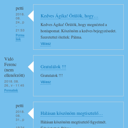
petti
2018.
Kedves Ágika! Örülök, hogy…
08.
24., p
Kedves Ágika! Örülök, hogy megnézted a
-
21:53
honlapomat. Köszönöm a kedves bejegyzésedet.
Perma
Szeretettel ölellek: Pálma.
link
Válasz
Válasz
Agnes
Vidó
Danielss…
Ferenc
Gratulálok !!!
(nem
(nem
ellenőrzött)
Gratulalok !!!
ellenőrzött)
2018. 08.
Válasz
G
26., v - 11:45
r
Permalink
a
t
petti
u
2018.
Hálásan köszönöm megtisztelő…
08.
l
31., p
Hálásan köszönöm megtisztelő figyelmét.
-
a
19:34