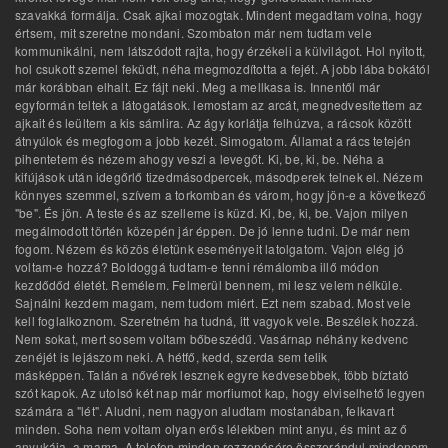
szavakká formálja. Csak ajkai mozogtak. Mindent megadtam volna, hogy
értsem, mit szeretne mondani. Szombaton már nem tudtam vele
kommunikálni, nem látszódott rajta, hogy érzékeli a külvilágot. Hol nyitott,
hol csukott szemel feküdt, néha megmozdította a fejét. A jobb lába bokától
már korábban elhalt. Ez fájt neki. Meg a mellkasa is. Innentől már
egyformán teltek a látogatások. lemostam az arcát, megnedvesítettem az
ajkait és leültem a kis sámlira. Az ágy korlátja felhúzva, a rácsok között
átnyúlok és megfogom a jobb kezét. Simogatom. Államat a rács tetején
pihentetem és nézem ahogy veszi a levegőt. Ki, be, ki, be. Néha a
kifújások után idegőrlő tizedmásodpercek, másodperek telnek el. Nézem
könnyes szemmel, szívem a torkomban és várom, hogy jön-e a következő
"be". És jön. A teste és az szelleme is küzd. Ki, be, ki, be. Vajon milyen
megálmodott történ közepén jár éppen. De jó lenne tudni. De már nem
fogom. Nézem és közös életünk eseményeit latolgatom. Vajon elég jó
voltam-e hozzá? Boldoggá tudtam-e tenni rémálomba illő módon
kezdődőd életét. Remélem. Felmerül bennem, mi lesz velem nélküle.
Sajnálni kezdem magam, nem tudom miért. Ezt nem szabad. Most vele
kell foglalkoznom. Szeretném ha tudná, itt vagyok vele. Beszélek hozzá.
Nem sokat, mert sosem voltam bőbeszédű. Vasárnap néhány kedvenc
zenéjét is lejászom neki. A hétfő, kedd, szerda sem telik
másképpen. Talán a nővérek lesznek egyre kedvesebbek, több bíztató
szót kapok. Az utolsó két nap már morfiumot kap, hogy elviselhető legyen
számára a "lét". Aludni, nem nagyon aludtam mostanában, felkavart
minden. Soha nem voltam olyan erős lélekben mint anyu, és mint az ő
anyukája, a mama. A telefon minden rezzenésére összerándul mindenem