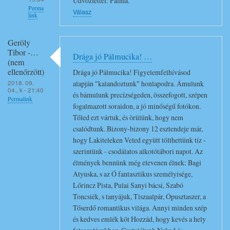
Üdvözlettel: Pálma.
l
Perma
Válasz
link
o
k
Válasz
d
Geröly
Vidó
Tibor -…
r
Drága jó Pálmucika! …
Ferenc
(nem
a
(nem
ellenőrzött)
Drága jó Pálmucika! Figyelemfelhívásod
g
ellenőrzött)
2018. 09.
alapján "kalandoztunk" honlapodra. Ámulunk
04., k - 21:40
a
G
és bámulunk precízségeden, összefogott, szépen
Permalink
P
r
fogalmazott soraidon, a jó minőségű fotókon.
a
Tőled ezt vártuk, és örülünk, hogy nem
a
l
csalódtunk. Bizony-bizony 12 esztendeje már,
t
hogy Lakiteleken Veled együtt tölthettünk tíz -
m
u
szerintünk - csodálatos alkotótábori napot. Az
a
l
élmények bennünk még elevenen élnek: Bagi
a
á
Atyuska, s az Ő fantasztikus személyisége,
…
l
Lőrincz Pista, Pulai Sanyi bácsi, Szabó
üzenetére
o
Toncsiék, s tanyájuk, Tiszaalpár, Ópusztaszer, a
k
Tőserdő romantikus világa. Annyi minden szép
!
és kedves emlék köt Hozzád, hogy kevés a hely
!