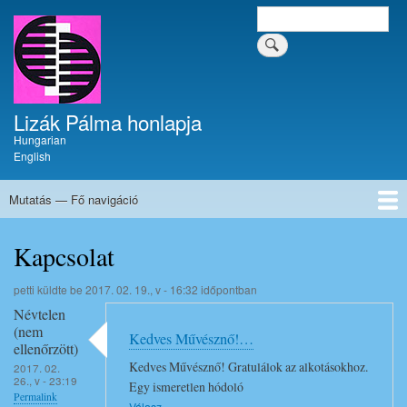
Ugrás
Keresés
Keresés a tartalomban
a
a
tartalomban
tartalomra
Lizák Pálma honlapja
Hungarian
English
Mutatás — Fő navigáció
Fő
navigáció
Címlap
Krónika
Művészi pályafutás
Festmények
Tűzzománcok
Írások
Dokumentumok
Kapcsolat
Kapcsolat
petti
küldte be
2017. 02. 19., v - 16:32
időpontban
Névtelen
(nem
Kedves Művésznő!…
ellenőrzött)
Kedves Művésznő! Gratulálok az alkotásokhoz.
2017. 02.
26., v - 23:19
Egy ismeretlen hódoló
Permalink