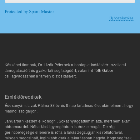
Protected by Spam Master
Új hozzászólás
Köszönet fiamnak, Dr. Lizák Péternek a honlap elindításáért, szellemi
támogatásáért és gyakorlati segítségéért, valamint
Tóth Gábor
csillagvadásznak a tárhely biztosításáért.
Emléktöredékek
Édesanyám, Lizák Pálma 83 év és 8 nap tartalmas élet után elment, hogy
máshol szolgáljon.
Januárban kezdett el köhögni. Sokat nyaggattam miatta, mert nem akart
abbamaradni. Néha kicsit gyengébben is érezte magát. De régi
gerincbetegsége ellenére is rótta a lakás zegzugjait kis rollátorával,
minden megcsinált, leginkább csak a takarításban hagyta, hogy segítsek