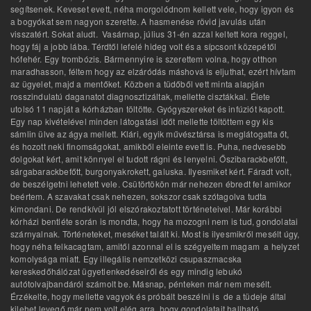
segítsenek. Keveset evett, néha morgolódnom kellett vele, hogy igyon és
a bogyókat sem nagyon szerette. A hasmenése rövid javulás után
visszatért. Sokat aludt. Vasárnap, július 31-én azzal keltett kora reggel,
hogy fáj a jobb lába. Térdtől lefelé hideg volt és a sípcsont közepétől
hófehér. Egy trombózis. Bármennyire is szerettem volna, hogy otthon
maradhasson, féltem hogy az elzáródás máshová is eljuthat, ezért hívtam
az ügyelet, majd a mentőket. Közben a tüdőből vett minta alapján
rosszindulatú daganatot diagnosztizáltak, mellette cisztákkal. Élete
utolsó 11 napját a kórházban töltötte. Gyógyszereket és infúziót kapott.
Egy nap kivételével minden látogatási időt mellette töltöttem egy kis
sámlin ülve az ágya mellett. Klári, egyik művésztársa is meglátogatta őt,
és hozott neki finomságokat, amikből eleinte evett is. Puha, nedvesebb
dolgokat kért, amit könnyel el tudott rágni és lenyelni. Őszibarackbefőtt,
sárgabarackbefőtt, burgonyakrokett, galuska. Ilyesmiket kért. Fáradt volt,
de beszélgetni lehetett vele. Csütörtökön már nehezen ébredt fel amikor
beértem. A szavakat csak nehezen, sokszor csak szótagolva tudta
kimondani. De rendkívül jól elszórakoztatott történeteivel. Már korábbi
kórházi bentléte során is mondta, hogy ha mozogni nem is tud, gondolatai
szárnyalnak. Történeteket, meséket talált ki. Most is ilyesmikről mesélt úgy,
hogy néha felkacagtam, amitől azonnal el is szégyeltem magam a helyzet
komolysága miatt. Egy illegális nemzetközi csupaszmacska
kereskedőhálózat ügyetlenkedéseiről és egy mindig lebukó
autótolvajbandáról számolt be. Másnap, pénteken már nem mesélt.
Érzékelte, hogy mellette vagyok és próbált beszélni is de a tüdeje által
kilehet levegő már nem volt elég arra, hogy gondolatait hallható