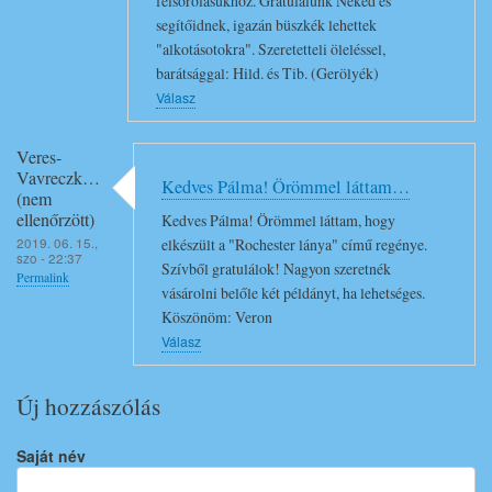
felsorolásukhoz. Gratulálunk Neked és
!
segítőidnek, igazán büszkék lehettek
"alkotásotokra". Szeretetteli öleléssel,
üzenetére
barátsággal: Hild. és Tib. (Gerölyék)
Válasz
Veres-
Vavreczk…
Kedves Pálma! Örömmel láttam…
(nem
ellenőrzött)
Kedves Pálma! Örömmel láttam, hogy
2019. 06. 15.,
elkészült a "Rochester lánya" című regénye.
szo - 22:37
Szívből gratulálok! Nagyon szeretnék
Permalink
vásárolni belőle két példányt, ha lehetséges.
Köszönöm: Veron
Válasz
Új hozzászólás
Saját név