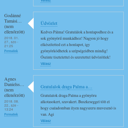
Válasz
Godánné
Tamási…
Üdvözlet
(nem
ellenőrzött)
Kedves Pálma! Gratulálok a honlapodhoz és a
2018. 01.
sok gyönyörű munkádhoz! Nagyon jó hogy
27., szo -
elkészítetted ezt a honlapot, igy
21:25
gyönyörködhetek a szépségeidben mindig!
Permalink
Őszinte tisztelettel és szeretettel üdvözöllek!
Válasz
Agnes
Danielss…
Gratulalok draga Palma a…
(nem
ellenőrzött)
Gratulalok draga Palma a gyönyöru
2018. 08.
alkotasokert, szavakert. Buszkeseggel tölt el
22., sze -
hogy csaladomban ilyen nagyszeru muvesznö is
13:24
van. Agi
Permalink
Válasz