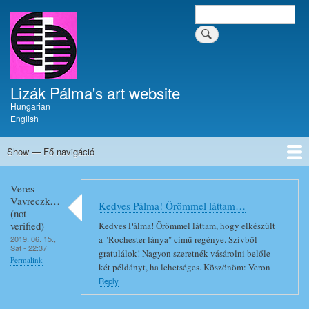
Skip
Search
Keresés a tartalomban
to
main
content
Lizák Pálma's art website
Hungarian
English
Show — Fő navigáció
Fő
navigáció
Home
Krónika
Művészi pályafutás
Paintings
Enamels
Writings
Dokumentumok
Guestbook
Veres-
Vavreczk…
Kedves Pálma! Örömmel láttam…
(not
verified)
Kedves Pálma! Örömmel láttam, hogy elkészült
a "Rochester lánya" című regénye. Szívből
2019. 06. 15.,
Sat - 22:37
gratulálok! Nagyon szeretnék vásárolni belőle
Permalink
két példányt, ha lehetséges. Köszönöm: Veron
Reply