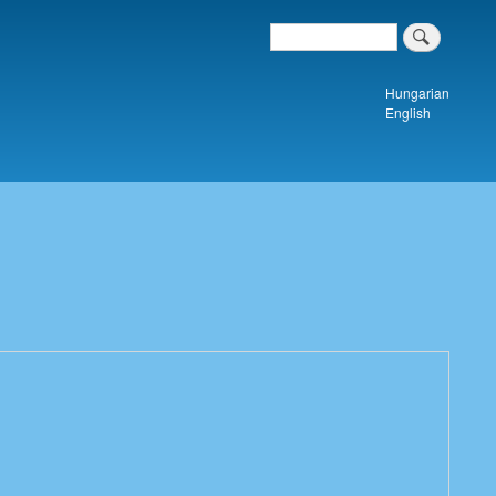
Search
Keresés a tartalomban
Hungarian
English