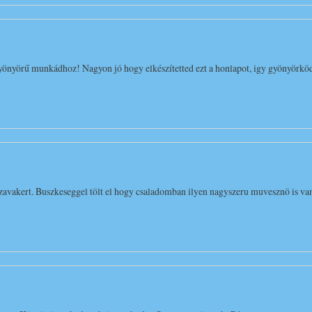
nyörű munkádhoz! Nagyon jó hogy elkészítetted ezt a honlapot, igy gyönyörködhet
zavakert. Buszkeseggel tölt el hogy csaladomban ilyen nagyszeru muvesznö is va