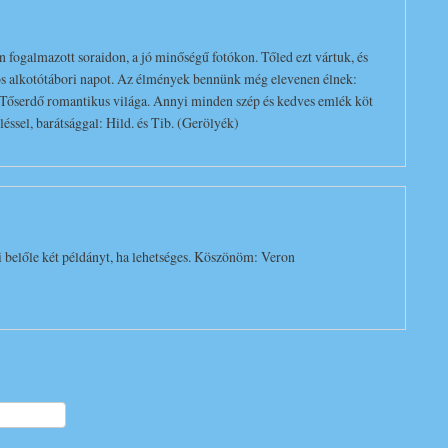
fogalmazott soraidon, a jó minőségű fotókon. Tőled ezt vártuk, és
tos alkotótábori napot. Az élmények bennünk még elevenen élnek:
 a Tőserdő romantikus világa. Annyi minden szép és kedves emlék köt
éssel, barátsággal: Hild. és Tib. (Gerölyék)
 belőle két példányt, ha lehetséges. Köszönöm: Veron