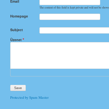
Email
verified)
The content of this field is kept private and will not be show
Homepage
Subject
Üzenet
Protected by Spam Master