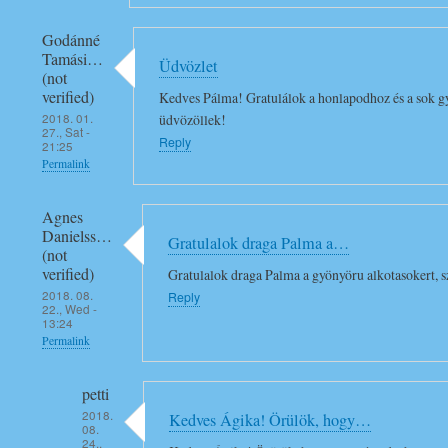
Godánné
Tamási…
Üdvözlet
(not
verified)
Kedves Pálma! Gratulálok a honlapodhoz és a sok gyö
2018. 01.
üdvözöllek!
27., Sat -
Reply
21:25
Permalink
Agnes
Danielss…
Gratulalok draga Palma a…
(not
verified)
Gratulalok draga Palma a gyönyöru alkotasokert, s
2018. 08.
Reply
22., Wed -
13:24
Permalink
petti
2018.
Kedves Ágika! Örülök, hogy…
08.
24.,