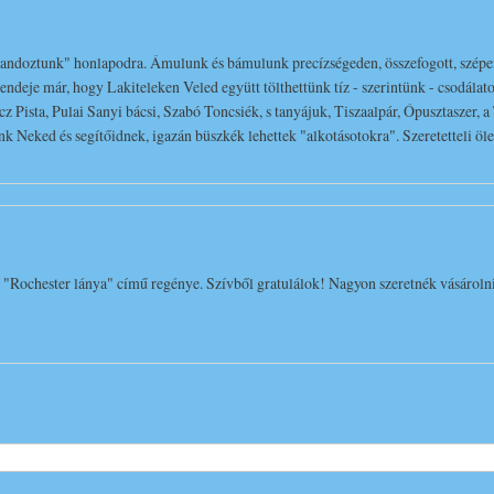
andoztunk" honlapodra. Ámulunk és bámulunk precízségeden, összefogott, szépen 
ndeje már, hogy Lakiteleken Veled együtt tölthettünk tíz - szerintünk - csodála
cz Pista, Pulai Sanyi bácsi, Szabó Toncsiék, s tanyájuk, Tiszaalpár, Ópusztaszer,
 Neked és segítőidnek, igazán büszkék lehettek "alkotásotokra". Szeretetteli ölel
"Rochester lánya" című regénye. Szívből gratulálok! Nagyon szeretnék vásárolni