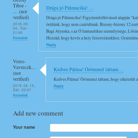
a
reply
Tibor -
g
Drága jó Pálmucika! …
to
… (not
a
G
verified)
Drága jó Pálmucika! Figyelemfelhívásod alapján "kal
P
r
2018. 09.
örülünk, hogy nem csalódtunk. Bizony-bizony 12 eszte
04., Tue -
a
a
Bagi Atyuska, s az Ő fantasztikus személyisége, Lőrin
21:40
l
t
Hozzád, hogy kevés a hely felsorolásukhoz. Gratulálunk
Permalink
m
Reply
u
a
l
a
á
Veres-
…
Vavreczk…
l
Kedves Pálma! Örömmel láttam…
(not
by
o
verified)
Kedves Pálma! Örömmel láttam, hogy elkészült a 
Agnes
k
2019. 06. 15.,
Reply
Danielss…
!
Sat - 22:37
Permalink
(not
!
verified)
!
Add new comment
by
Vidó
Ferenc
Your name
(not