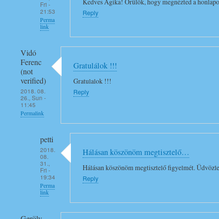
Kedves Ágika! Örülök, hogy megnézted a honlapom
Fri -
21:53
Reply
Perma
link
In
Vidó
reply
Ferenc
Gratulálok !!!
to
(not
G
verified)
Gratulalok !!!
r
2018. 08.
Reply
26., Sun -
a
11:45
t
Permalink
u
l
petti
a
2018.
Hálásan köszönöm megtisztelő…
08.
l
31.,
Hálásan köszönöm megtisztelő figyelmét. Üdvözle
Fri -
o
19:34
Reply
k
Perma
link
d
r
In
Geröly