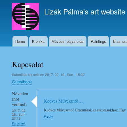
Lizák Pálma's art website
Home
Krónika
Művészi pályafutás
Paintings
Enamel
Fő
navigáció
Kapcsolat
Submitted by
petti
on
2017. 02. 19., Sun - 16:32
Guestbook
Névtelen
(not
Kedves Művésznő!…
verified)
Kedves Művésznő! Gratulálok az alkotásokhoz. Egy 
2017. 02.
26., Sun -
Reply
23:19
Permalink