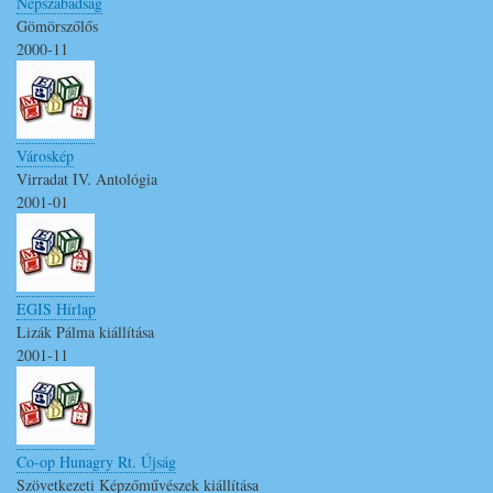
Népszabadság
Gömörszőlős
2000-11
Városkép
Virradat IV. Antológia
2001-01
EGIS Hírlap
Lizák Pálma kiállítása
2001-11
Co-op Hunagry Rt. Újság
Szövetkezeti Képzőművészek kiállítása