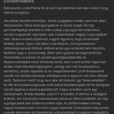
Emléktöredékek
Édesanyám, Lizák Pálma 83 év és 8 nap tartalmas élet után elment, hogy
máshol szolgáljon.
Januárban kezdett el köhögni. Sokat nyaggattam miatta, mert nem akart
abbamaradni. Néha kicsit gyengébben is érezte magát. De régi
gerincbetegsége ellenére is rótta a lakás zegzugjait kis rollátorával,
minden megcsinált, leginkább csak a takarításban hagyta, hogy segítsek
neki. Sosem mutatta fájdalmait, nagyon figyelt rá, hogy mindenkitől
titokban tartsa. Olyan volt ebben a kérdésben, mint gyerekkorom
indiánregényeinek főhősei, akiknek arcán egy rezzenést sem okozott a
fájdalom vagy a szomorúság. Ekkor jött a gyomor és/vagy bélvérzés.
Feltehetően az éveken át szedett gyulladáscsökkentők és
fájdalomcsillapítók miatt. Kórházba került, ahol a nem kellően figyelmes
ellátás miatt elkezdett legyengülni. (amúgy sem volt hozzászokva a
kórházhoz, hiszen legutóbb az én megszülésemkor, jó fél évszázaddal
ezelőtt volt utoljára kórházba, sőt táppénzen is egyszer volt ezen időszak
alatt). Telefonon hívott, hogy nem akar ott maradni, így "kimenekítettem".
Az étel és folyadékmegvonás miatt sokkal fáradékonyabb lett és köhögése
mellett légzése is kicsit szaporább lett. Végre rá tudtam venni egy
tüdőszűrésre. Itt foltot találtak, ezért CT-re küldték. Itt ütött be a vastagbél
fertőzés, ami folyamatos hasmenéssel járt és az otthon praktikák, de még
a gyógyszerek sem tudtak enyhíteni rajta. Az utóbbi években mindig
nagyon keveset evett, inni sem nagyon szeretett. A hasmenés még ennek
a kevés élelemnek és folyadéknak a felszívódását is nagyban meggátolta.