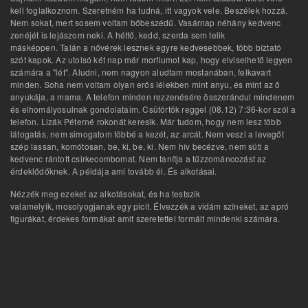
kell foglalkoznom. Szeretném ha tudná, itt vagyok vele. Beszélek hozzá.
Nem sokat, mert sosem voltam bőbeszédű. Vasárnap néhány kedvenc
zenéjét is lejászom neki. A hétfő, kedd, szerda sem telik
másképpen. Talán a nővérek lesznek egyre kedvesebbek, több bíztató
szót kapok. Az utolsó két nap már morfiumot kap, hogy elviselhető legyen
számára a "lét". Aludni, nem nagyon aludtam mostanában, felkavart
minden. Soha nem voltam olyan erős lélekben mint anyu, és mint az ő
anyukája, a mama. A telefon minden rezzenésére összerándul mindenem
és elhomályosulnak gondolataim. Csütörtök reggel (08.12) 7:36-kor szól a
telefon. Lizák Péterné rokonát keresik. Már tudom, hogy nem lesz több
látogatás, nem simogatom többé a kezét, az arcát. Nem veszi a levegőt
szép lassan, komótosan, be, ki, be, ki. Nem hív becézve, nem süti a
kedvenc rántott csirkecombomat. Nem tanítja a tűzzománcozást az
érdeklődőknek. A példája ami tovább él. És alkotásai.
Nézzék meg ezeket az alkotásokat, és ha testszik
valamelyik, mosolyogjanak egy picit. Élvezzék a vidám színeket, az apró
figurákat, érdekes formákat amit szeretettel formált mindenki számára.