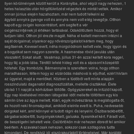
Ilyen körülmények között került a Korányiba, ahol végül nagy nehezen, 1
hetes halasztás után hörgőtükrözést végeztek és mintát vettek. Amikor
onnan június elején hazahoztam, már nem tudott felkelni az
ágyból annyira gyenge volt és annyira nem volt elég levegője. Otthon
kapott egy oxigén koncentrátort, ami segített a vér
oxigénszintjének jó értéken tartásával. Odaköltöztem hozzá, hogy el
tudjam látni. Otthon jól érezte magát. Néha el kellett mennem intézni a
saját dolgaimat, olyankor egy nővérszolgálatot kértem meg, hogy
segítsenek. Keveset evett, néha morgolódnom kellett vele, hogy igyon és
a bogyókat sem nagyon szerette. A hasmenése rövid javulás után
visszatért. Sokat aludt. Vasárnap, július 31-én azzal keltett kora reggel,
hogy fáj a jobb lába. Térdtől lefelé hideg volt és a sípcsont közepétől
hófehér. Egy trombózis. Bármennyire is szerettem volna, hogy otthon
maradhasson, féltem hogy az elzáródás máshová is eljuthat, ezért hívtam
az ügyelet, majd a mentőket. Közben a tüdőből vett minta alapján
rosszindulatú daganatot diagnosztizáltak, mellette cisztákkal. Élete
utolsó 11 napját a kórházban töltötte. Gyógyszereket és infúziót kapott.
Egy nap kivételével minden látogatási időt mellette töltöttem egy kis
sámlin ülve az ágya mellett. Klári, egyik művésztársa is meglátogatta őt,
és hozott neki finomságokat, amikből eleinte evett is. Puha, nedvesebb
dolgokat kért, amit könnyel el tudott rágni és lenyelni. Őszibarackbefőtt,
sárgabarackbefőtt, burgonyakrokett, galuska. Ilyesmiket kért. Fáradt volt,
de beszélgetni lehetett vele. Csütörtökön már nehezen ébredt fel amikor
beértem. A szavakat csak nehezen, sokszor csak szótagolva tudta
kimondani. De rendkívül jól elszórakoztatott történeteivel. Már korábbi