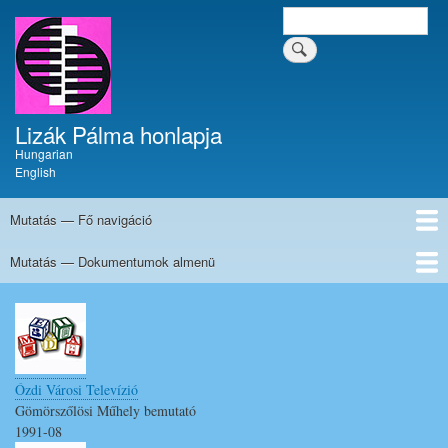
Ugrás
Keresés
Keresés a tartalomban
a
a
tartalomban
tartalomra
Lizák Pálma honlapja
Hungarian
English
Mutatás — Fő navigáció
Fő
navigáció
Mutatás — Dokumentumok almenü
Címlap
Krónika
Művészi pályafutás
Festmények
Tűzzománcok
Írások
Dokumentumok
Kapcsolat
Dokumentumok
almenü
Sajtómegjelenés
Klubélet
Egyéb dokumentumok
Internet
Ózdi Városi Televízió
Gömörszőlösi Műhely bemutató
1991-08