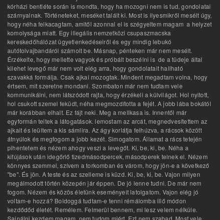
kórházi bentléte során is mondta, hogy ha mozogni nem is tud, gondolatai
szárnyalnak. Történeteket, meséket talált ki. Most is ilyesmikről mesélt úgy,
hogy néha felkacagtam, amitől azonnal el is szégyeltem magam a helyzet
komolysága miatt. Egy illegális nemzetközi csupaszmacska
kereskedőhálózat ügyetlenkedéseiről és egy mindig lebukó
autótolvajbandáról számolt be. Másnap, pénteken már nem mesélt.
Érzékelte, hogy mellette vagyok és próbált beszélni is de a tüdeje által
kilehet levegő már nem volt elég arra, hogy gondolatait hallható
szavakká formálja. Csak ajkai mozogtak. Mindent megadtam volna, hogy
értsem, mit szeretne mondani. Szombaton már nem tudtam vele
kommunikálni, nem látszódott rajta, hogy érzékeli a külvilágot. Hol nyitott,
hol csukott szemel feküdt, néha megmozdította a fejét. A jobb lába bokától
már korábban elhalt. Ez fájt neki. Meg a mellkasa is. Innentől már
egyformán teltek a látogatások. lemostam az arcát, megnedvesítettem az
ajkait és leültem a kis sámlira. Az ágy korlátja felhúzva, a rácsok között
átnyúlok és megfogom a jobb kezét. Simogatom. Államat a rács tetején
pihentetem és nézem ahogy veszi a levegőt. Ki, be, ki, be. Néha a
kifújások után idegőrlő tizedmásodpercek, másodperek telnek el. Nézem
könnyes szemmel, szívem a torkomban és várom, hogy jön-e a következő
"be". És jön. A teste és az szelleme is küzd. Ki, be, ki, be. Vajon milyen
megálmodott történ közepén jár éppen. De jó lenne tudni. De már nem
fogom. Nézem és közös életünk eseményeit latolgatom. Vajon elég jó
voltam-e hozzá? Boldoggá tudtam-e tenni rémálomba illő módon
kezdődőd életét. Remélem. Felmerül bennem, mi lesz velem nélküle.
Sajnálni kezdem magam, nem tudom miért. Ezt nem szabad. Most vele