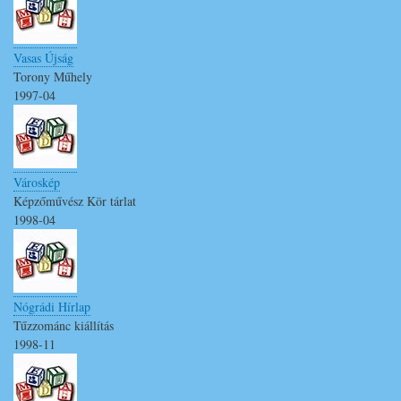
Vasas Újság
Torony Műhely
1997-04
Városkép
Képzőművész Kör tárlat
1998-04
Nógrádi Hírlap
Tűzzománc kiállítás
1998-11