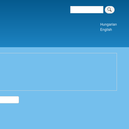
Search
Keresés a tartalomban
Hungarian
English