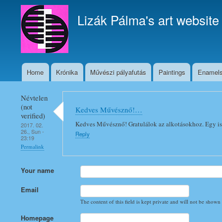
Lizák Pálma's art website
Home
Krónika
Művészi pályafutás
Paintings
Enamel
Fő
navigáció
Névtelen
(not
Kedves Művésznő!…
verified)
Kedves Művésznő! Gratulálok az alkotásokhoz. Egy i
2017. 02.
26., Sun -
Reply
23:19
Permalink
Your name
Email
The content of this field is kept private and will not be shown 
Homepage