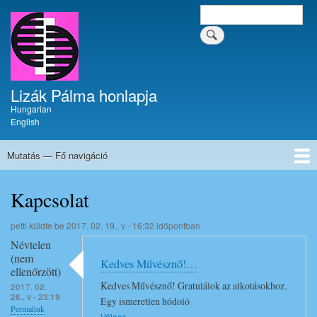
Ugrás
Keresés
Keresés a tartalomban
a
a
tartalomban
tartalomra
Lizák Pálma honlapja
Hungarian
English
Mutatás — Fő navigáció
Fő
navigáció
Címlap
Krónika
Művészi pályafutás
Festmények
Tűzzománcok
Írások
Dokumentumok
Kapcsolat
Kapcsolat
petti
küldte be
2017. 02. 19., v - 16:32
időpontban
Névtelen
(nem
Kedves Művésznő!…
ellenőrzött)
Kedves Művésznő! Gratulálok az alkotásokhoz.
2017. 02.
26., v - 23:19
Egy ismeretlen hódoló
Permalink