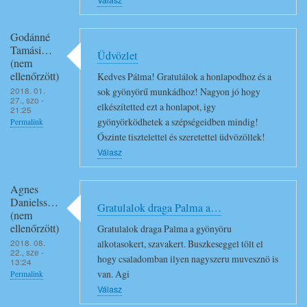
Válasz
Godánné
Tamási…
Üdvözlet
(nem
ellenőrzött)
Kedves Pálma! Gratulálok a honlapodhoz és a
2018. 01.
sok gyönyörű munkádhoz! Nagyon jó hogy
27., szo -
elkészítetted ezt a honlapot, igy
21:25
gyönyörködhetek a szépségeidben mindig!
Permalink
Őszinte tisztelettel és szeretettel üdvözöllek!
Válasz
Agnes
Danielss…
Gratulalok draga Palma a…
(nem
ellenőrzött)
Gratulalok draga Palma a gyönyöru
2018. 08.
alkotasokert, szavakert. Buszkeseggel tölt el
22., sze -
hogy csaladomban ilyen nagyszeru muvesznö is
13:24
van. Agi
Permalink
Válasz