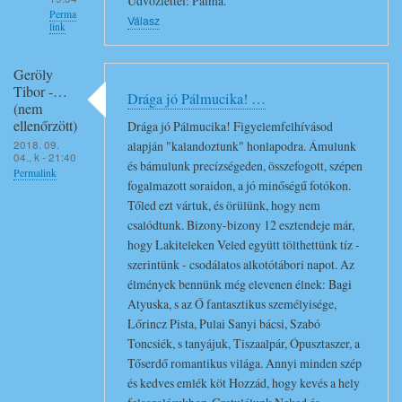
Üdvözlettel: Pálma.
l
Perma
Válasz
link
o
k
Válasz
d
Geröly
Vidó
Tibor -…
r
Drága jó Pálmucika! …
Ferenc
(nem
a
(nem
ellenőrzött)
Drága jó Pálmucika! Figyelemfelhívásod
g
ellenőrzött)
2018. 09.
alapján "kalandoztunk" honlapodra. Ámulunk
04., k - 21:40
a
G
és bámulunk precízségeden, összefogott, szépen
Permalink
P
r
fogalmazott soraidon, a jó minőségű fotókon.
a
Tőled ezt vártuk, és örülünk, hogy nem
a
l
csalódtunk. Bizony-bizony 12 esztendeje már,
t
hogy Lakiteleken Veled együtt tölthettünk tíz -
m
u
szerintünk - csodálatos alkotótábori napot. Az
a
l
élmények bennünk még elevenen élnek: Bagi
a
á
Atyuska, s az Ő fantasztikus személyisége,
…
l
Lőrincz Pista, Pulai Sanyi bácsi, Szabó
üzenetére
o
Toncsiék, s tanyájuk, Tiszaalpár, Ópusztaszer, a
k
Tőserdő romantikus világa. Annyi minden szép
!
és kedves emlék köt Hozzád, hogy kevés a hely
!