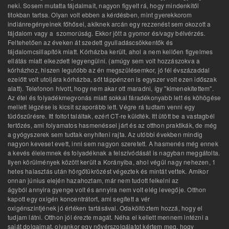
neki. Sosem mutatta fájdalmait, nagyon figyelt rá, hogy mindenkitől
titokban tartsa. Olyan volt ebben a kérdésben, mint gyerekkorom
indiánregényeinek főhősei, akiknek arcán egy rezzenést sem okozott a
fájdalom vagy a szomorúság. Ekkor jött a gyomor és/vagy bélvérzés.
Feltehetően az éveken át szedett gyulladáscsökkentők és
fájdalomcsillapítók miatt. Kórházba került, ahol a nem kellően figyelmes
ellátás miatt elkezdett legyengülni. (amúgy sem volt hozzászokva a
kórházhoz, hiszen legutóbb az én megszülésemkor, jó fél évszázaddal
ezelőtt volt utoljára kórházba, sőt táppénzen is egyszer volt ezen időszak
alatt). Telefonon hívott, hogy nem akar ott maradni, így "kimenekítettem".
Az étel és folyadékmegvonás miatt sokkal fáradékonyabb lett és köhögése
mellett légzése is kicsit szaporább lett. Végre rá tudtam venni egy
tüdőszűrésre. Itt foltot találtak, ezért CT-re küldték. Itt ütött be a vastagbél
fertőzés, ami folyamatos hasmenéssel járt és az otthon praktikák, de még
a gyógyszerek sem tudtak enyhíteni rajta. Az utóbbi években mindig
nagyon keveset evett, inni sem nagyon szeretett. A hasmenés még ennek
a kevés élelemnek és folyadéknak a felszívódását is nagyban meggátolta.
Ilyen körülmények között került a Korányiba, ahol végül nagy nehezen, 1
hetes halasztás után hörgőtükrözést végeztek és mintát vettek. Amikor
onnan június elején hazahoztam, már nem tudott felkelni az
ágyból annyira gyenge volt és annyira nem volt elég levegője. Otthon
kapott egy oxigén koncentrátort, ami segített a vér
oxigénszintjének jó értéken tartásával. Odaköltöztem hozzá, hogy el
tudjam látni. Otthon jól érezte magát. Néha el kellett mennem intézni a
saját dolgaimat, olyankor egy nővérszolgálatot kértem meg, hogy