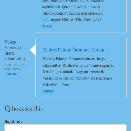
felsorolásukhoz. Gratulálunk Neked és
!
segítőidnek, igazán büszkék lehettek
"alkotásotokra". Szeretetteli öleléssel,
üzenetére
barátsággal: Hild. és Tib. (Gerölyék)
Válasz
Veres-
Vavreczk…
Kedves Pálma! Örömmel láttam…
(nem
ellenőrzött)
Kedves Pálma! Örömmel láttam, hogy
2019. 06. 15.,
elkészült a "Rochester lánya" című regénye.
szo - 22:37
Szívből gratulálok! Nagyon szeretnék
Permalink
vásárolni belőle két példányt, ha lehetséges.
Köszönöm: Veron
Válasz
Új hozzászólás
Saját név