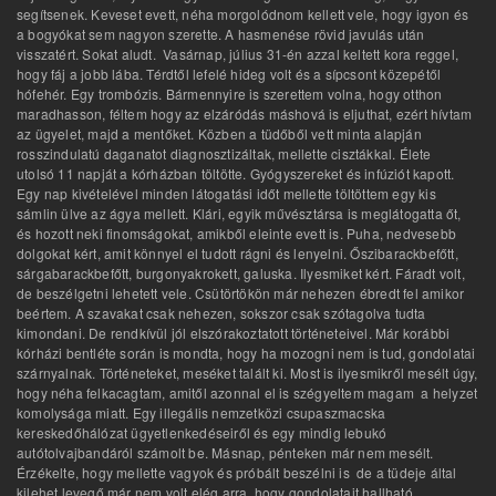
segítsenek. Keveset evett, néha morgolódnom kellett vele, hogy igyon és
a bogyókat sem nagyon szerette. A hasmenése rövid javulás után
visszatért. Sokat aludt. Vasárnap, július 31-én azzal keltett kora reggel,
hogy fáj a jobb lába. Térdtől lefelé hideg volt és a sípcsont közepétől
hófehér. Egy trombózis. Bármennyire is szerettem volna, hogy otthon
maradhasson, féltem hogy az elzáródás máshová is eljuthat, ezért hívtam
az ügyelet, majd a mentőket. Közben a tüdőből vett minta alapján
rosszindulatú daganatot diagnosztizáltak, mellette cisztákkal. Élete
utolsó 11 napját a kórházban töltötte. Gyógyszereket és infúziót kapott.
Egy nap kivételével minden látogatási időt mellette töltöttem egy kis
sámlin ülve az ágya mellett. Klári, egyik művésztársa is meglátogatta őt,
és hozott neki finomságokat, amikből eleinte evett is. Puha, nedvesebb
dolgokat kért, amit könnyel el tudott rágni és lenyelni. Őszibarackbefőtt,
sárgabarackbefőtt, burgonyakrokett, galuska. Ilyesmiket kért. Fáradt volt,
de beszélgetni lehetett vele. Csütörtökön már nehezen ébredt fel amikor
beértem. A szavakat csak nehezen, sokszor csak szótagolva tudta
kimondani. De rendkívül jól elszórakoztatott történeteivel. Már korábbi
kórházi bentléte során is mondta, hogy ha mozogni nem is tud, gondolatai
szárnyalnak. Történeteket, meséket talált ki. Most is ilyesmikről mesélt úgy,
hogy néha felkacagtam, amitől azonnal el is szégyeltem magam a helyzet
komolysága miatt. Egy illegális nemzetközi csupaszmacska
kereskedőhálózat ügyetlenkedéseiről és egy mindig lebukó
autótolvajbandáról számolt be. Másnap, pénteken már nem mesélt.
Érzékelte, hogy mellette vagyok és próbált beszélni is de a tüdeje által
kilehet levegő már nem volt elég arra, hogy gondolatait hallható