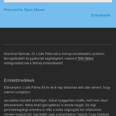
Protected by Spam Master
Új hozzászólás
Köszönet fiamnak, Dr. Lizák Péternek a honlap elindításáért, szellemi
támogatásáért és gyakorlati segítségéért, valamint
Tóth Gábor
csillagvadásznak a tárhely biztosításáért.
Emléktöredékek
Édesanyám, Lizák Pálma 83 év és 8 nap tartalmas élet után elment, hogy
máshol szolgáljon.
Januárban kezdett el köhögni. Sokat nyaggattam miatta, mert nem akart
abbamaradni. Néha kicsit gyengébben is érezte magát. De régi
gerincbetegsége ellenére is rótta a lakás zegzugjait kis rollátorával,
minden megcsinált, leginkább csak a takarításban hagyta, hogy segítsek