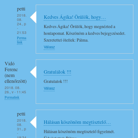
petti
2018.
Kedves Ágika! Örülök, hogy…
08.
24., p
Kedves Ágika! Örülök, hogy megnézted a
-
21:53
honlapomat. Köszönöm a kedves bejegyzésedet.
Perma
Szeretettel ölellek: Pálma.
link
Válasz
Válasz
Agnes
Vidó
Danielss…
Ferenc
Gratulálok !!!
(nem
(nem
ellenőrzött)
Gratulalok !!!
ellenőrzött)
2018. 08.
Válasz
G
26., v - 11:45
r
Permalink
a
t
petti
u
2018.
Hálásan köszönöm megtisztelő…
08.
l
31., p
Hálásan köszönöm megtisztelő figyelmét.
-
a
19:34