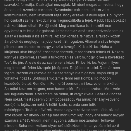
szavakká formálja. Csak ajkai mozogtak. Mindent megadtam volna, hogy
értsem, mit szeretne mondani. Szombaton már nem tudtam vele
kommunikálni, nem látszódott rajta, hogy érzékeli a külvilágot. Hol nyitott,
hol csukott szemel feküdt, néha megmozdította a fejét. A jobb lába bokától
már korábban elhalt. Ez fájt neki. Meg a mellkasa is. Innentől már
egyformán teltek a látogatások. lemostam az arcát, megnedvesítettem az
ajkait és leültem a kis sámlira. Az ágy korlátja felhúzva, a rácsok között
átnyúlok és megfogom a jobb kezét. Simogatom. Államat a rács tetején
pihentetem és nézem ahogy veszi a levegőt. Ki, be, ki, be. Néha a
kifújások után idegőrlő tizedmásodpercek, másodperek telnek el. Nézem
könnyes szemmel, szívem a torkomban és várom, hogy jön-e a következő
"be". És jön. A teste és az szelleme is küzd. Ki, be, ki, be. Vajon milyen
megálmodott történ közepén jár éppen. De jó lenne tudni. De már nem
fogom. Nézem és közös életünk eseményeit latolgatom. Vajon elég jó
voltam-e hozzá? Boldoggá tudtam-e tenni rémálomba illő módon
kezdődőd életét. Remélem. Felmerül bennem, mi lesz velem nélküle.
Sajnálni kezdem magam, nem tudom miért. Ezt nem szabad. Most vele
kell foglalkoznom. Szeretném ha tudná, itt vagyok vele. Beszélek hozzá.
Nem sokat, mert sosem voltam bőbeszédű. Vasárnap néhány kedvenc
zenéjét is lejászom neki. A hétfő, kedd, szerda sem telik
másképpen. Talán a nővérek lesznek egyre kedvesebbek, több bíztató
szót kapok. Az utolsó két nap már morfiumot kap, hogy elviselhető legyen
számára a "lét". Aludni, nem nagyon aludtam mostanában, felkavart
minden. Soha nem voltam olyan erős lélekben mint anyu, és mint az ő
anyukája, a mama. A telefon minden rezzenésére összerándul mindenem