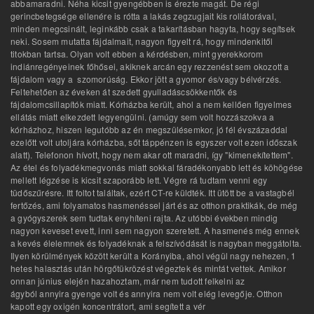
abbamaradni. Néha kicsit gyengébben is érezte magát. De régi
gerincbetegsége ellenére is rótta a lakás zegzugjait kis rollátorával,
minden megcsinált, leginkább csak a takarításban hagyta, hogy segítsek
neki. Sosem mutatta fájdalmait, nagyon figyelt rá, hogy mindenkitől
titokban tartsa. Olyan volt ebben a kérdésben, mint gyerekkorom
indiánregényeinek főhősei, akiknek arcán egy rezzenést sem okozott a
fájdalom vagy a szomorúság. Ekkor jött a gyomor és/vagy bélvérzés.
Feltehetően az éveken át szedett gyulladáscsökkentők és
fájdalomcsillapítók miatt. Kórházba került, ahol a nem kellően figyelmes
ellátás miatt elkezdett legyengülni. (amúgy sem volt hozzászokva a
kórházhoz, hiszen legutóbb az én megszülésemkor, jó fél évszázaddal
ezelőtt volt utoljára kórházba, sőt táppénzen is egyszer volt ezen időszak
alatt). Telefonon hívott, hogy nem akar ott maradni, így "kimenekítettem".
Az étel és folyadékmegvonás miatt sokkal fáradékonyabb lett és köhögése
mellett légzése is kicsit szaporább lett. Végre rá tudtam venni egy
tüdőszűrésre. Itt foltot találtak, ezért CT-re küldték. Itt ütött be a vastagbél
fertőzés, ami folyamatos hasmenéssel járt és az otthon praktikák, de még
a gyógyszerek sem tudtak enyhíteni rajta. Az utóbbi években mindig
nagyon keveset evett, inni sem nagyon szeretett. A hasmenés még ennek
a kevés élelemnek és folyadéknak a felszívódását is nagyban meggátolta.
Ilyen körülmények között került a Korányiba, ahol végül nagy nehezen, 1
hetes halasztás után hörgőtükrözést végeztek és mintát vettek. Amikor
onnan június elején hazahoztam, már nem tudott felkelni az
ágyból annyira gyenge volt és annyira nem volt elég levegője. Otthon
kapott egy oxigén koncentrátort, ami segített a vér