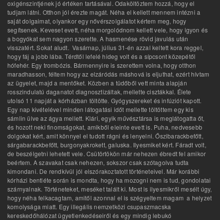
oxigénszintjének jó értéken tartásával. Odaköltöztem hozzá, hogy el
tudjam látni. Otthon jól érezte magát. Néha el kellett mennem intézni a
saját dolgaimat, olyankor egy nővérszolgálatot kértem meg, hogy
segítsenek. Keveset evett, néha morgolódnom kellett vele, hogy igyon és
a bogyókat sem nagyon szerette. A hasmenése rövid javulás után
visszatért. Sokat aludt. Vasárnap, július 31-én azzal keltett kora reggel,
hogy fáj a jobb lába. Térdtől lefelé hideg volt és a sípcsont közepétől
hófehér. Egy trombózis. Bármennyire is szerettem volna, hogy otthon
maradhasson, féltem hogy az elzáródás máshová is eljuthat, ezért hívtam
az ügyelet, majd a mentőket. Közben a tüdőből vett minta alapján
rosszindulatú daganatot diagnosztizáltak, mellette cisztákkal. Élete
utolsó 11 napját a kórházban töltötte. Gyógyszereket és infúziót kapott.
Egy nap kivételével minden látogatási időt mellette töltöttem egy kis
sámlin ülve az ágya mellett. Klári, egyik művésztársa is meglátogatta őt,
és hozott neki finomságokat, amikből eleinte evett is. Puha, nedvesebb
dolgokat kért, amit könnyel el tudott rágni és lenyelni. Őszibarackbefőtt,
sárgabarackbefőtt, burgonyakrokett, galuska. Ilyesmiket kért. Fáradt volt,
de beszélgetni lehetett vele. Csütörtökön már nehezen ébredt fel amikor
beértem. A szavakat csak nehezen, sokszor csak szótagolva tudta
kimondani. De rendkívül jól elszórakoztatott történeteivel. Már korábbi
kórházi bentléte során is mondta, hogy ha mozogni nem is tud, gondolatai
szárnyalnak. Történeteket, meséket talált ki. Most is ilyesmikről mesélt úgy,
hogy néha felkacagtam, amitől azonnal el is szégyeltem magam a helyzet
komolysága miatt. Egy illegális nemzetközi csupaszmacska
kereskedőhálózat ügyetlenkedéseiről és egy mindig lebukó