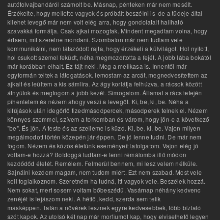
autótolvajbandáról számolt be. Másnap, pénteken már nem mesélt.
Érzékelte, hogy mellette vagyok és próbált beszélni is de a tüdeje által
kilehet levegő már nem volt elég arra, hogy gondolatait hallható
szavakká formálja. Csak ajkai mozogtak. Mindent megadtam volna, hogy
értsem, mit szeretne mondani. Szombaton már nem tudtam vele
kommunikálni, nem látszódott rajta, hogy érzékeli a külvilágot. Hol nyitott,
hol csukott szemel feküdt, néha megmozdította a fejét. A jobb lába bokától
már korábban elhalt. Ez fájt neki. Meg a mellkasa is. Innentől már
egyformán teltek a látogatások. lemostam az arcát, megnedvesítettem az
ajkait és leültem a kis sámlira. Az ágy korlátja felhúzva, a rácsok között
átnyúlok és megfogom a jobb kezét. Simogatom. Államat a rács tetején
pihentetem és nézem ahogy veszi a levegőt. Ki, be, ki, be. Néha a
kifújások után idegőrlő tizedmásodpercek, másodperek telnek el. Nézem
könnyes szemmel, szívem a torkomban és várom, hogy jön-e a következő
"be". És jön. A teste és az szelleme is küzd. Ki, be, ki, be. Vajon milyen
megálmodott történ közepén jár éppen. De jó lenne tudni. De már nem
fogom. Nézem és közös életünk eseményeit latolgatom. Vajon elég jó
voltam-e hozzá? Boldoggá tudtam-e tenni rémálomba illő módon
kezdődőd életét. Remélem. Felmerül bennem, mi lesz velem nélküle.
Sajnálni kezdem magam, nem tudom miért. Ezt nem szabad. Most vele
kell foglalkoznom. Szeretném ha tudná, itt vagyok vele. Beszélek hozzá.
Nem sokat, mert sosem voltam bőbeszédű. Vasárnap néhány kedvenc
zenéjét is lejászom neki. A hétfő, kedd, szerda sem telik
másképpen. Talán a nővérek lesznek egyre kedvesebbek, több bíztató
szót kapok. Az utolsó két nap már morfiumot kap, hogy elviselhető legyen