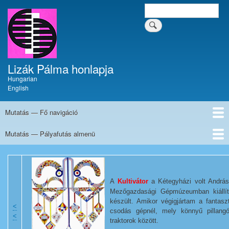
Ugrás
Keresés
Keresés a tartalomban
a
a
tartalomban
tartalomra
Lizák Pálma honlapja
Hungarian
English
Mutatás — Fő navigáció
Fő
navigáció
Mutatás — Pályafutás almenü
Címlap
Krónika
Művészi pályafutás
Festmények
Tűzzománcok
Írások
Dokumentumok
Kapcsolat
Pályafutás
almenü
Alkotótáborok
Kiállítások
Kiadványok
Művek listája
Érdekességek
Elismerések
A
Kultivátor
a Kétegyházi volt Andráss
Mezőgazdasági Gépmúzeumban kiállítot
készült. Amikor végigjártam a fantasz
<
csodás gépnél, mely könnyű pillang
<
traktorok között.