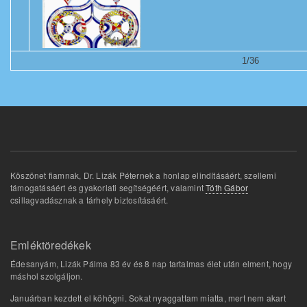
1/36
Köszönet fiamnak, Dr. Lizák Péternek a honlap elindításáért, szellemi
támogatásáért és gyakorlati segítségéért, valamint
Tóth Gábor
csillagvadásznak a tárhely biztosításáért.
Emléktöredékek
Édesanyám, Lizák Pálma 83 év és 8 nap tartalmas élet után elment, hogy
máshol szolgáljon.
Januárban kezdett el köhögni. Sokat nyaggattam miatta, mert nem akart