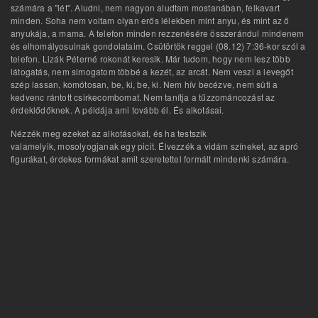
számára a "lét". Aludni, nem nagyon aludtam mostanában, felkavart
minden. Soha nem voltam olyan erős lélekben mint anyu, és mint az ő
anyukája, a mama. A telefon minden rezzenésére összerándul mindenem
és elhomályosulnak gondolataim. Csütörtök reggel (08.12) 7:36-kor szól a
telefon. Lizák Péterné rokonát keresik. Már tudom, hogy nem lesz több
látogatás, nem simogatom többé a kezét, az arcát. Nem veszi a levegőt
szép lassan, komótosan, be, ki, be, ki. Nem hív becézve, nem süti a
kedvenc rántott csirkecombomat. Nem tanítja a tűzzománcozást az
érdeklődőknek. A példája ami tovább él. És alkotásai.
Nézzék meg ezeket az alkotásokat, és ha testszik
valamelyik, mosolyogjanak egy picit. Élvezzék a vidám színeket, az apró
figurákat, érdekes formákat amit szeretettel formált mindenki számára.