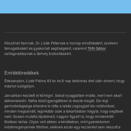
Köszönet fiamnak, Dr. Lizák Péternek a honlap elindításáért, szellemi
támogatásáért és gyakorlati segítségéért, valamint
Tóth Gábor
csillagvadásznak a tárhely biztosításáért.
Emléktöredékek
Édesanyám, Lizák Pálma 83 év és 8 nap tartalmas élet után elment, hogy
máshol szolgáljon.
Januárban kezdett el köhögni. Sokat nyaggattam miatta, mert nem akart
abbamaradni. Néha kicsit gyengébben is érezte magát. De régi
gerincbetegsége ellenére is rótta a lakás zegzugjait kis rollátorával,
minden megcsinált, leginkább csak a takarításban hagyta, hogy segítsek
neki. Sosem mutatta fájdalmait, nagyon figyelt rá, hogy mindenkitől
titokban tartsa. Olyan volt ebben a kérdésben, mint gyerekkorom
indiánregényeinek főhősei, akiknek arcán egy rezzenést sem okozott a