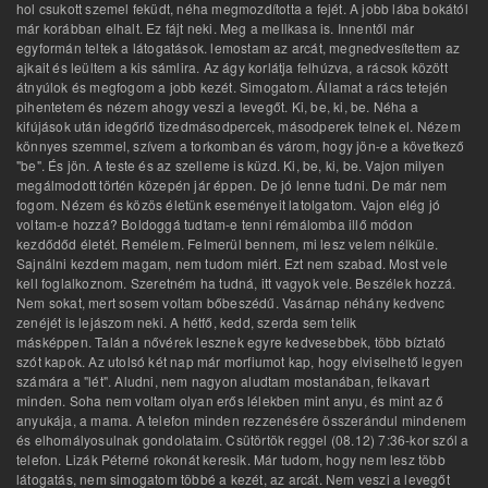
hol csukott szemel feküdt, néha megmozdította a fejét. A jobb lába bokától
már korábban elhalt. Ez fájt neki. Meg a mellkasa is. Innentől már
egyformán teltek a látogatások. lemostam az arcát, megnedvesítettem az
ajkait és leültem a kis sámlira. Az ágy korlátja felhúzva, a rácsok között
átnyúlok és megfogom a jobb kezét. Simogatom. Államat a rács tetején
pihentetem és nézem ahogy veszi a levegőt. Ki, be, ki, be. Néha a
kifújások után idegőrlő tizedmásodpercek, másodperek telnek el. Nézem
könnyes szemmel, szívem a torkomban és várom, hogy jön-e a következő
"be". És jön. A teste és az szelleme is küzd. Ki, be, ki, be. Vajon milyen
megálmodott történ közepén jár éppen. De jó lenne tudni. De már nem
fogom. Nézem és közös életünk eseményeit latolgatom. Vajon elég jó
voltam-e hozzá? Boldoggá tudtam-e tenni rémálomba illő módon
kezdődőd életét. Remélem. Felmerül bennem, mi lesz velem nélküle.
Sajnálni kezdem magam, nem tudom miért. Ezt nem szabad. Most vele
kell foglalkoznom. Szeretném ha tudná, itt vagyok vele. Beszélek hozzá.
Nem sokat, mert sosem voltam bőbeszédű. Vasárnap néhány kedvenc
zenéjét is lejászom neki. A hétfő, kedd, szerda sem telik
másképpen. Talán a nővérek lesznek egyre kedvesebbek, több bíztató
szót kapok. Az utolsó két nap már morfiumot kap, hogy elviselhető legyen
számára a "lét". Aludni, nem nagyon aludtam mostanában, felkavart
minden. Soha nem voltam olyan erős lélekben mint anyu, és mint az ő
anyukája, a mama. A telefon minden rezzenésére összerándul mindenem
és elhomályosulnak gondolataim. Csütörtök reggel (08.12) 7:36-kor szól a
telefon. Lizák Péterné rokonát keresik. Már tudom, hogy nem lesz több
látogatás, nem simogatom többé a kezét, az arcát. Nem veszi a levegőt