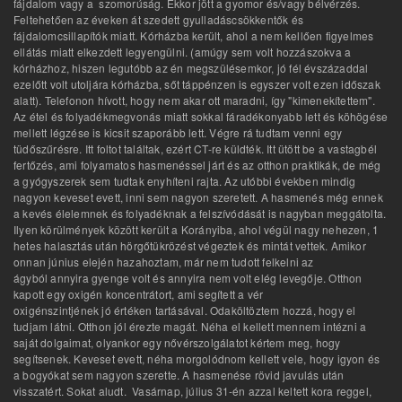
fájdalom vagy a szomorúság. Ekkor jött a gyomor és/vagy bélvérzés.
Feltehetően az éveken át szedett gyulladáscsökkentők és
fájdalomcsillapítók miatt. Kórházba került, ahol a nem kellően figyelmes
ellátás miatt elkezdett legyengülni. (amúgy sem volt hozzászokva a
kórházhoz, hiszen legutóbb az én megszülésemkor, jó fél évszázaddal
ezelőtt volt utoljára kórházba, sőt táppénzen is egyszer volt ezen időszak
alatt). Telefonon hívott, hogy nem akar ott maradni, így "kimenekítettem".
Az étel és folyadékmegvonás miatt sokkal fáradékonyabb lett és köhögése
mellett légzése is kicsit szaporább lett. Végre rá tudtam venni egy
tüdőszűrésre. Itt foltot találtak, ezért CT-re küldték. Itt ütött be a vastagbél
fertőzés, ami folyamatos hasmenéssel járt és az otthon praktikák, de még
a gyógyszerek sem tudtak enyhíteni rajta. Az utóbbi években mindig
nagyon keveset evett, inni sem nagyon szeretett. A hasmenés még ennek
a kevés élelemnek és folyadéknak a felszívódását is nagyban meggátolta.
Ilyen körülmények között került a Korányiba, ahol végül nagy nehezen, 1
hetes halasztás után hörgőtükrözést végeztek és mintát vettek. Amikor
onnan június elején hazahoztam, már nem tudott felkelni az
ágyból annyira gyenge volt és annyira nem volt elég levegője. Otthon
kapott egy oxigén koncentrátort, ami segített a vér
oxigénszintjének jó értéken tartásával. Odaköltöztem hozzá, hogy el
tudjam látni. Otthon jól érezte magát. Néha el kellett mennem intézni a
saját dolgaimat, olyankor egy nővérszolgálatot kértem meg, hogy
segítsenek. Keveset evett, néha morgolódnom kellett vele, hogy igyon és
a bogyókat sem nagyon szerette. A hasmenése rövid javulás után
visszatért. Sokat aludt. Vasárnap, július 31-én azzal keltett kora reggel,