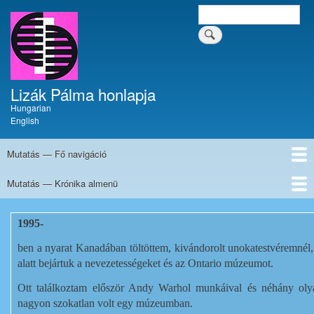
Ugrás
Keresés
Keresés a tartalomban
a
a
tartalomban
tartalomra
Lizák Pálma honlapja
Hungarian
English
Mutatás — Fő navigáció
Fő
navigáció
Mutatás — Krónika almenü
Címlap
Krónika
Művészi pályafutás
Festmények
Tűzzománcok
Írások
Dokumentumok
Kapcsolat
Krónika
almenü
1988
1990
1991-1992
1992
1993
1994
1995
1996
1997
1998
1995-
ben a nyarat Kanadában töltöttem, kivándorolt unokatestvéremnél,
alatt bejártuk a nevezetességeket és az Ontario múzeumot.
Ott találkoztam először Andy Warhol munkáival és néhány oly
nagyon szokatlan volt egy múzeumban.