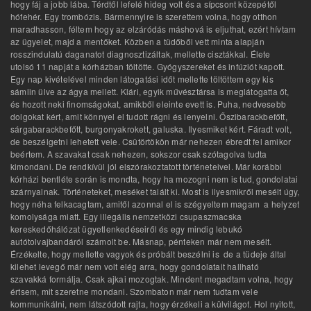
hogy fáj a jobb lába. Térdtől lefelé hideg volt és a sípcsont közepétől
hófehér. Egy trombózis. Bármennyire is szerettem volna, hogy otthon
maradhasson, féltem hogy az elzáródás máshová is eljuthat, ezért hívtam
az ügyelet, majd a mentőket. Közben a tüdőből vett minta alapján
rosszindulatú daganatot diagnosztizáltak, mellette cisztákkal. Élete
utolsó 11 napját a kórházban töltötte. Gyógyszereket és infúziót kapott.
Egy nap kivételével minden látogatási időt mellette töltöttem egy kis
sámlin ülve az ágya mellett. Klári, egyik művésztársa is meglátogatta őt,
és hozott neki finomságokat, amikből eleinte evett is. Puha, nedvesebb
dolgokat kért, amit könnyel el tudott rágni és lenyelni. Őszibarackbefőtt,
sárgabarackbefőtt, burgonyakrokett, galuska. Ilyesmiket kért. Fáradt volt,
de beszélgetni lehetett vele. Csütörtökön már nehezen ébredt fel amikor
beértem. A szavakat csak nehezen, sokszor csak szótagolva tudta
kimondani. De rendkívül jól elszórakoztatott történeteivel. Már korábbi
kórházi bentléte során is mondta, hogy ha mozogni nem is tud, gondolatai
szárnyalnak. Történeteket, meséket talált ki. Most is ilyesmikről mesélt úgy,
hogy néha felkacagtam, amitől azonnal el is szégyeltem magam a helyzet
komolysága miatt. Egy illegális nemzetközi csupaszmacska
kereskedőhálózat ügyetlenkedéseiről és egy mindig lebukó
autótolvajbandáról számolt be. Másnap, pénteken már nem mesélt.
Érzékelte, hogy mellette vagyok és próbált beszélni is de a tüdeje által
kilehet levegő már nem volt elég arra, hogy gondolatait hallható
szavakká formálja. Csak ajkai mozogtak. Mindent megadtam volna, hogy
értsem, mit szeretne mondani. Szombaton már nem tudtam vele
kommunikálni, nem látszódott rajta, hogy érzékeli a külvilágot. Hol nyitott,