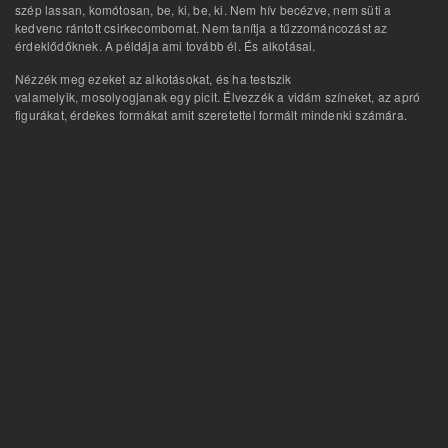
szép lassan, komótosan, be, ki, be, ki. Nem hív becézve, nem süti a
kedvenc rántott csirkecombomat. Nem tanítja a tűzzománcozást az
érdeklődőknek. A példája ami tovább él. És alkotásai.
Nézzék meg ezeket az alkotásokat, és ha testszik
valamelyik, mosolyogjanak egy picit. Élvezzék a vidám színeket, az apró
figurákat, érdekes formákat amit szeretettel formált mindenki számára.