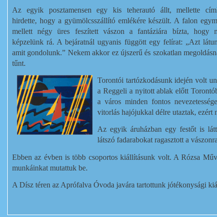
Az egyik posztamensen egy kis teherautó állt, mellette cím
hirdette, hogy a gyümölcsszállító emlékére készült. A falon egy
mellett négy üres feszített vászon a fantáziára bízta, hogy 
képzelünk rá. A bejáratnál ugyanis függött egy felírat: „Azt látu
amit gondolunk.” Nekem akkor ez újszerű és szokatlan megoldás
tűnt.
Torontói tartózkodásunk idején volt u
a Reggeli a nyitott ablak előtt Toront
a város minden fontos nevezetessége
vitorlás hajójukkal délre utaztak, ezér
Az egyik áruházban egy festőt is lá
látszó fadarabokat ragasztott a vászonr
Ebben az évben is több csoportos kiállításunk volt. A Rózsa Műv
munkáinkat mutattuk be.
A Dísz téren az Aprófalva Óvoda javára tartottunk jótékonysági kiáll